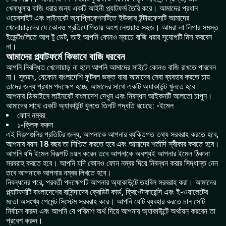
খেলাধুলায় বাজি ধরার জন্য একটি আইনী প্ল্যাটফর্ম তৈরি করে। আমাদের প্রধান
ওয়েবসাইট এবং লাইনবেট অ্যাপ্লিকেশনটিতে ইউজার ইন্টারফেসটি আমাদের
খেলোয়াড়দের যে কোনও প্রতিযোগিতায় অংশ নেওয়াও সহজ। আমরা লা লিগার সমস্ত
ইভেন্টগুলিতে আপ টু ডেট, তাই আপনি কোনও ম্যাচে বাজি ধরার সুযোগটি মিস করবেন
না।
আমাদের প্ল্যাটফর্মে কিভাবে বাজি ধরবেন
আপনি নিবন্ধিত খেলোয়াড় না হলে আপনি আমাদের সাইটে কোনও বাজি রাখতে পারবেন
না। সুতরাং, যেকোন বাংলাদেশি ফুটবল ভক্ত যারা আমাদের সেবা ব্যবহার করতে চায়
তাদের জন্য প্রথম পদক্ষেপ হচ্ছে আমাদের সাথে একটি অ্যাকাউন্ট খুলতে হবে।
আপনার ডিভাইসে লাইনবেট বাংলাদেশ দেখুন এবং নিবন্ধন আইকনটি আলতো চাপুন।
আমাদের সাথে একটি অ্যাকাউন্ট খুলতে তিনটি পদ্ধতি রয়েছে: -ইমেল
ফোন নম্বর
১-ক্লিক করুন
এই বিকল্পগুলির প্রতিটির জন্য, আপনাকে আপনার ব্যক্তিগত তথ্য সরবরাহ করতে হবে,
আপনার বয়স 18 বছর তা নিশ্চিত করতে হবে এবং আমাদের শর্তাদি স্বীকার করতে হবে।
আপনি যদি ইমেল বিকল্পটি চয়ন করেন তবে আপনাকে অবশ্যই আপনার ইমেল ঠিকানা
সরবরাহ করতে হবে। আপনি যদি কোনও ফোন নম্বর দিয়ে নিবন্ধন করার সিদ্ধান্ত নেন
তবে আপনাকে আপনার নম্বর লিখতে হবে।
নিবন্ধনের পরে, পরবর্তী পদক্ষেপটি আপনার অ্যাকাউন্টে তহবিল সরবরাহ করা। আমাদের
প্ল্যাটফর্মটি বাংলাদেশের বাসিন্দাদের ক্রেডিট কার্ড, ক্রিপ্টোকারেন্সি এবং ই-ওয়ালেটের
মতো অসংখ্য পেমেন্ট সিস্টেম সরবরাহ করে। আপনি যেটি ব্যবহার করতে চান সেটি
নির্বাচন করুন এবং আপনি যে পরিমাণ অর্থ দিয়ে আপনার অ্যাকাউন্টে অর্থায়ন করবেন তা
প্রবেশ করুন।