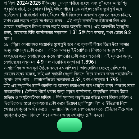
লা লিগা 2024/2025 ইতিমধ্যে চূড়ান্ত পর্যায়ে রয়েছে এবং ফুটবলের অনির্দেশ্য
প্রকৃতির সাথে, যে কোনও কিছুই ঘটতে পারে। ১৯ এপ্রিল সেল্টার মুখোমুখি হবে
বার্সেলোনা। বার্সেলোনা যখন টেবিলের শীর্ষে নিজেদের অবস্থান সুসংহত করতে চাইবে,
তখন সেল্টা লড়বে পয়েন্ট সংগ্রহের জন্য। এই পয়েন্ট ক্লাবটিকে ইউরোপা লিগ এবং
উয়েফা চ্যাম্পিয়ন্স লিগের জন্য লড়াই করার অনুমতি দেবে। এই আকর্ষণীয় ইভেন্টের
জন্য, লাইনবেট বিডি বার্সেলোনার সম্ভাবনা 1.315 নির্ধারণ করেছে, যখন সেল্টার 8.2
হবে।
১৯ এপ্রিল লেগানেসও মায়োর্কার মুখোমুখি হবে এবং ক্লাবটি নীচের তিনে উঠে আসার
জন্য যথাসাধ্য চেষ্টা করবে। এদিকে আসন্ন ইউরোপিয়ান লিগগুলোর জন্য পয়েন্ট
সংগ্রহের জন্য লেগানেসকে কাজে লাগানোর চেষ্টা করবে মায়োর্কা। এই ম্যাচের জন্য,
লেগানেসের সম্ভাবনা 4.9 এবং মায়োর্কার সম্ভাবনা 1.896।
ভালাদোলিদ ও ওসাসুনা বৈঠকে বসবে ২০ এপ্রিল। ভালাদোলিদ যেহেতু রেলিগেশন
জোনের মধ্যে রয়েছে, তাই এই ম্যাচটি সেগুন্দা বিভাগে ফিরে যাওয়ার জন্য প্রয়োজনীয়
সুযোগ হতে পারে। ভালাদোলিডের সম্ভাবনা 4.52, যখন ওসাসুনার 1.795।
তাই এই স্প্যানিশ চ্যাম্পিয়নশিপের আসন্ন ম্যাচগুলো হবে পয়েন্টের জন্য পাগলের মতো
হাড্ডাহাড্ডি। টেবিলের শীর্ষে থাকার জন্য লড়বে বার্সেলোনা, অন্যদিকে চাইবে রিয়াল
মাদ্রিদ ও অ্যাটলেটিকো মাদ্রিদ। শীর্ষ স্থানের লড়াইয়ের বাইরে থাকা রিয়াল বেতিস ও
ভিয়ারিয়ালের মতো ক্লাবগুলো চেষ্টা করবে উয়েফা চ্যাম্পিয়ন্স লিগ ও ইউরোপা লিগে
খেলার যোগ্যতা অর্জন করতে। ভালাদোলিদ এবং লেগানেসের মতো টেবিলের নীচে থাকা
ব্যক্তিরা সেগুন্ডা বিভাগে ফিরে যাওয়ার জন্য যথাসাধ্য চেষ্টা করবে।